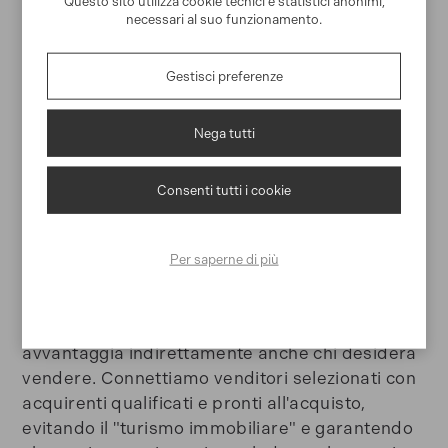
Questo sito utilizza cookie tecnici e statistici anonimi,
un risultato d'eccellenza senza stress per
necessari al suo funzionamento.
l'acquirente.
Gestisci preferenze
Che si tratti di una residenza principale o di una
casa vacanze gestita su circuiti come
Airbnb
, la
Nega tutti
nostra missione è trovare la quadratura
perfetta tra desideri personali e solidità
Consenti tutti i cookie
dell'investimento.
Per saperne di più
Vendere un immobile a Portofino
La nostra attività di Property Finder
avvantaggia indirettamente anche chi desidera
vendere. Connettiamo venditori selezionati con
acquirenti qualificati e pronti all'acquisto,
evitando il "turismo immobiliare" e garantendo