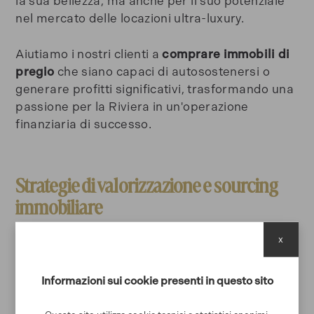
la sua bellezza, ma anche per il suo potenziale
nel mercato delle locazioni ultra-luxury.
Aiutiamo i nostri clienti a
comprare immobili di
pregio
che siano capaci di autosostenersi o
generare profitti significativi, trasformando una
passione per la Riviera in un'operazione
finanziaria di successo.
Strategie di valorizzazione e sourcing
immobiliare
Il nostro processo di
sourcing immobiliare
è
x
sartoriale. Qualora l'immobile individuato
necessiti di interventi per splendere
Informazioni sui cookie presenti in questo sito
nuovamente, il nostro team coordina ogni fase
di
ristrutturazione e valorizzazione
, garantendo