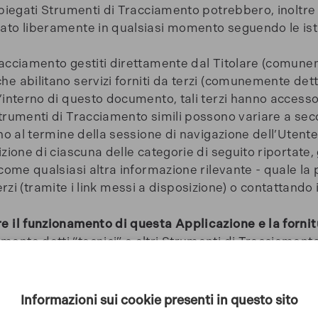
mpiegati Strumenti di Tracciamento potrebbero, inoltre 
cato liberamente in qualsiasi momento seguendo le is
racciamento gestiti direttamente dal Titolare (comune
e abilitano servizi forniti da terzi (comunemente dett
’interno di questo documento, tali terzi hanno accesso
Strumenti di Tracciamento simili possono variare a sec
no al termine della sessione di navigazione dell’Utente
zione di ciascuna delle categorie di seguito riportate,
 come qualsiasi altra informazione rilevante - quale la
terzi (tramite i link messi a disposizione) o contattando i
e il funzionamento di questa Applicazione e la fornit
ente detti “tecnici” o altri Strumenti di Tracciamento
fornitura del Servizio.
Informazioni sui cookie presenti in questo sito