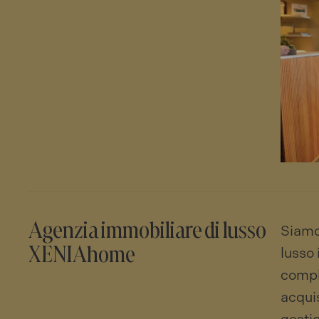
Agenzia immobiliare di lusso
Siamo
XENIAhome
lusso 
comple
acquis