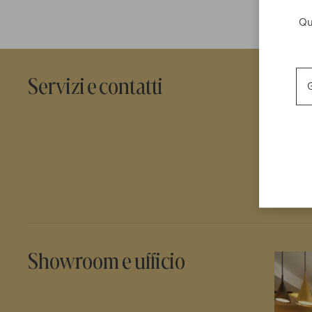
Qu
SERVIZ
Servizi e contatti
G
Proper
Renova
manag
Proper
affitti
Showroom e ufficio