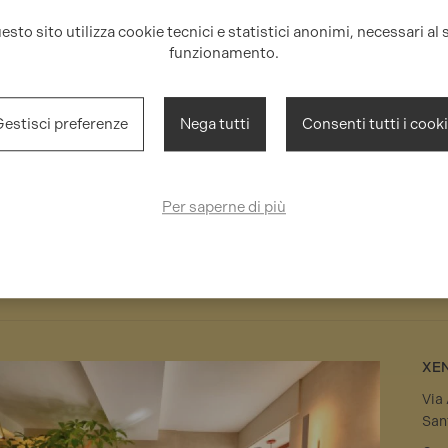
esto sito utilizza cookie tecnici e statistici anonimi, necessari al 
funzionamento.
I
PROGETTI
INFO
estisci preferenze
Nega tutti
Consenti tutti i cook
ty finder
Ristrutturazione
Cont
tion project
Home staging
Valu
ement
vaca
Proposta di
Per saperne di più
ty management &
investimento
Info 
 brevi di lusso
FAQ
Chi 
XE
Via
San