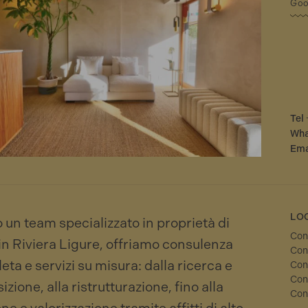
Goo
Tel
Wha
Ema
LO
 un team specializzato in proprietà di
Con
in Riviera Ligure, offriamo consulenza
Con
ta e servizi su misura: dalla ricerca e
Con
Con
izione, alla ristrutturazione, fino alla
Con