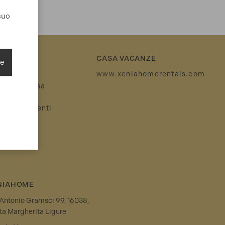
suo
CASA VACANZE
ie
attaci
www.xeniahomerentals.com
tazione casa
nze
per acquirenti
siamo
NIAHOME
 Antonio Gramsci 99, 16038,
ta Margherita Ligure